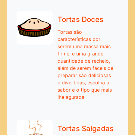
Chocolate
Comidas Exóticas
Tortas Doces
Conservas em Geral
Tortas são
Cookies e Biscoitos
características por
serem uma massa mais
Cozinha Clássica
firme, e uma grande
Cozinha Natural
quantidade de recheio,
além de serem fáceis de
Doces
preparar são deliciosas
Entradas e Antepastos
e divertidas, escolha o
sabor e o tipo que mais
Molhos
lhe agurada
Pães
Pastas e Pates
Pizzas e Massas
Tortas Salgadas