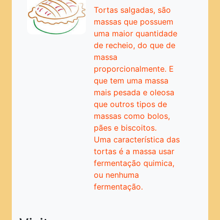
Pratos Principais
Tortas salgadas, são
Pratos Rápidos
massas que possuem
uma maior quantidade
Pratos Típicos
de recheio, do que de
Saladas
massa
proporcionalmente. E
Sanduíches
que tem uma massa
mais pesada e oleosa
Sobremesas
que outros tipos de
Sopas e Caldos
massas como bolos,
pães e biscoitos.
Tortas
Uma característica das
PRINCIPAL
tortas é a massa usar
fermentação quimica,
ou nenhuma
fermentação.