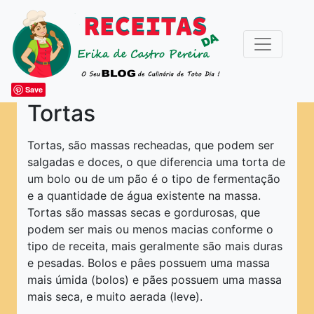
Save
Tortas
ARTIGOS DIVERSOS
Tortas, são massas recheadas, que podem ser
salgadas e doces, o que diferencia uma torta de
ESPECIAIS
um bolo ou de um pão é o tipo de fermentação
Acompanhamentos
e a quantidade de água existente na massa.
Tortas são massas secas e gordurosas, que
Bebidas
podem ser mais ou menos macias conforme o
Bolos e Festa
tipo de receita, mais geralmente são mais duras
e pesadas. Bolos e pâes possuem uma massa
Caldas e Coulis
mais úmida (bolos) e pães possuem uma massa
Canapés e Petiscos
mais seca, e muito aerada (leve).