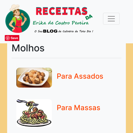
Save
Molhos
ARTIGOS DIVERSOS
ESPECIAIS
Para Assados
Acompanhamentos
Bebidas
Bolos e Festa
Para Massas
Caldas e Coulis
Canapés e Petiscos