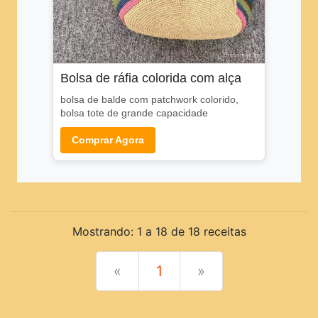
Pratos Principais
Pratos Rápidos
Pratos Típicos
Bolsa de ráfia colorida com alça
Saladas
bolsa de balde com patchwork colorido,
Sanduíches
bolsa tote de grande capacidade
Sobremesas
Comprar Agora
Sopas e Caldos
Tortas
PRINCIPAL
Mostrando: 1 a 18 de 18 receitas
«
1
»