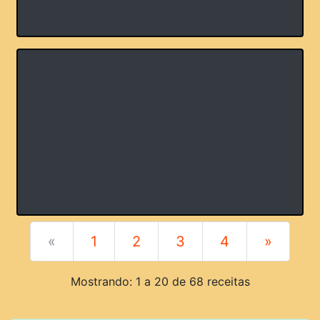
«
1
2
3
4
»
Mostrando: 1 a 20 de 68 receitas