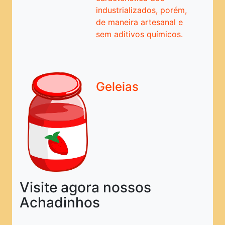
Pratos Principais
industrializados, porém,
Pratos Rápidos
de maneira artesanal e
sem aditivos químicos.
Pratos Típicos
Saladas
Sanduíches
Geleias
Sobremesas
Sopas e Caldos
Tortas
PRINCIPAL
Visite agora nossos
Achadinhos