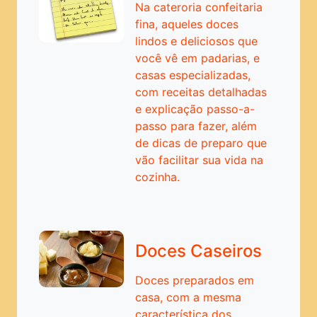
Chocolate
Na cateroria confeitaria
fina, aqueles doces
Comidas Exóticas
lindos e deliciosos que
você vê em padarias, e
Conservas em Geral
casas especializadas,
Cookies e Biscoitos
com receitas detalhadas
e explicação passo-a-
Cozinha Clássica
passo para fazer, além
Cozinha Natural
de dicas de preparo que
vão facilitar sua vida na
Doces
cozinha.
Entradas e Antepastos
Molhos
Pães
Doces Caseiros
Pastas e Pates
Doces preparados em
Pizzas e Massas
casa, com a mesma
característica dos