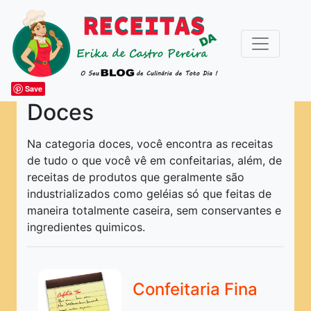
Save
Doces
ARTIGOS DIVERSOS
Na categoria doces, você encontra as receitas
de tudo o que você vê em confeitarias, além, de
ESPECIAIS
receitas de produtos que geralmente são
Acompanhamentos
industrializados como geléias só que feitas de
maneira totalmente caseira, sem conservantes e
Bebidas
ingredientes quimicos.
Bolos e Festa
Caldas e Coulis
Confeitaria Fina
Canapés e Petiscos