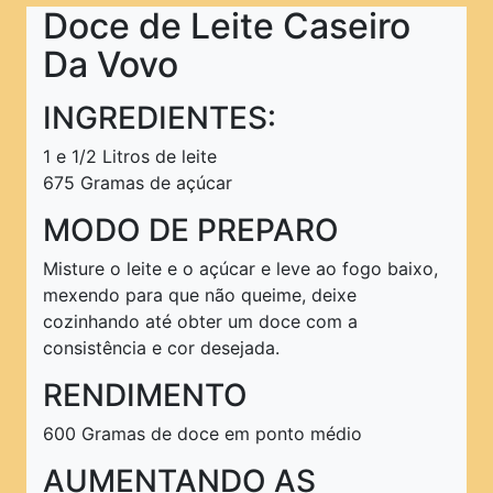
Pratos Principais
Doce de Leite Caseiro
Pratos Rápidos
Da Vovo
Pratos Típicos
INGREDIENTES:
Saladas
1 e 1/2 Litros de leite
Sanduíches
675 Gramas de açúcar
Sobremesas
MODO DE PREPARO
Sopas e Caldos
Misture o leite e o açúcar e leve ao fogo baixo,
Tortas
mexendo para que não queime, deixe
cozinhando até obter um doce com a
PRINCIPAL
consistência e cor desejada.
RENDIMENTO
600 Gramas de doce em ponto médio
AUMENTANDO AS