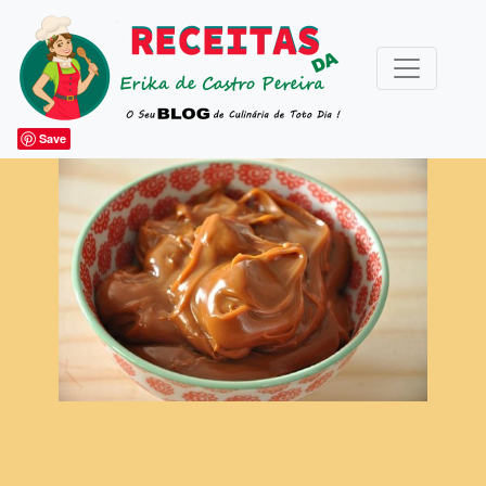
Save
ARTIGOS DIVERSOS
ESPECIAIS
Acompanhamentos
Bebidas
Bolos e Festa
Caldas e Coulis
Canapés e Petiscos