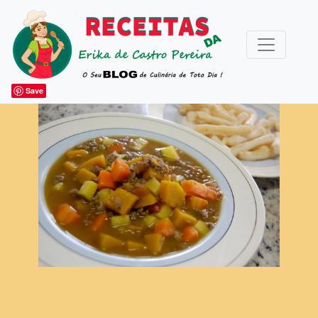
Save
ARTIGOS DIVERSOS
ESPECIAIS
Acompanhamentos
Bebidas
Bolos e Festa
Caldas e Coulis
Canapés e Petiscos