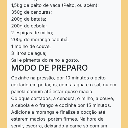
Pratos Principais
1,5kg de peito de vaca (Peito, ou acém);
350g de cenouras;
Pratos Rápidos
200g de batata;
Pratos Típicos
200g de cebola;
2 espigas de milho;
Saladas
200g de moranga cabutiá;
Sanduíches
1 molho de couve;
3 litros de agua;
Sobremesas
Sal e pimenta do reino a gosto.
Sopas e Caldos
MODO DE PREPARO
Tortas
Cozinhe na pressão, por 10 minutos o peito
cortado em pedaços, com a agua e o sal, ou em
PRINCIPAL
panela comum até estar quase macio.
Coloque cortados, a cenoura, o milho, a couve,
a cebola e o frango e cozinhe por 15 minutos.
Adicione a moranga e finalize a cocção até
estarem macios, porém firmes. Na hora de
servir, escorra, deixando a carne só com um