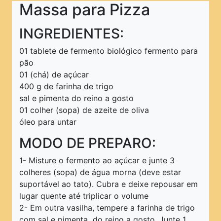
Pratos Principais
Massa para Pizza
Pratos Rápidos
INGREDIENTES:
Pratos Típicos
01 tablete de fermento biológico fermento para
Saladas
pão
01 (chá) de açúcar
Sanduíches
400 g de farinha de trigo
Sobremesas
sal e pimenta do reino a gosto
01 colher (sopa) de azeite de oliva
Sopas e Caldos
óleo para untar
Tortas
MODO DE PREPARO:
PRINCIPAL
1- Misture o fermento ao açúcar e junte 3
colheres (sopa) de água morna (deve estar
suportável ao tato). Cubra e deixe repousar em
lugar quente até triplicar o volume
2- Em outra vasilha, tempere a farinha de trigo
com sal e pimenta do reino a gosto. Junte 1