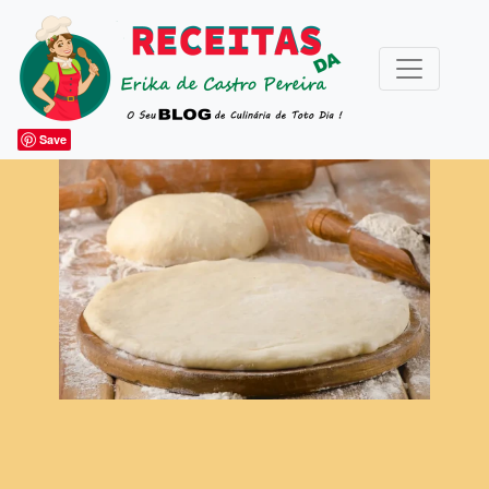
Save
ARTIGOS DIVERSOS
ESPECIAIS
Acompanhamentos
Bebidas
Bolos e Festa
Caldas e Coulis
Canapés e Petiscos